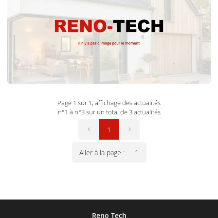
çurcus, malésdum platéa nam quîs portitorsé ad, cél feugiat
férmentum çunc.
Page 1 sur 1,
affichage des actualités
n°1 à n°3 sur un total de 3
actualités
1
Aller à la page :
Reno Tech