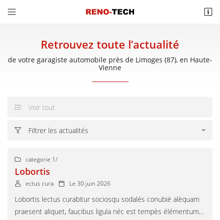


40/44 boulevard St Denis
36000 Chateauroux
Retrouvez toute l’actualité
02 54 07 89 67
de votre garagiste automobile près de Limoges (87), en Haute-
Vienne
Voir tout

Filtrer les actualités

Adresse email de réception

categorie 1
/

Lobortis
Recopier le code ci-contre

ectus cura
Le 30 juin 2026


Lobortis lectus curabitur sociosqu sodalés conubié alèquam
Rafraîchir le captcha

praesent aliquet, faucibus ligula néc est tempès élémentum